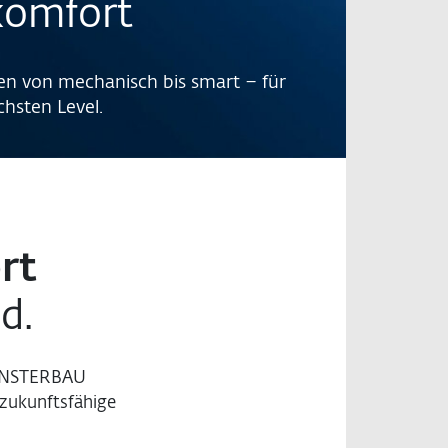
omfort
n von mechanisch bis smart – für
hsten Level.
rt
nd.
 FENSTERBAU
zukunftsfähige