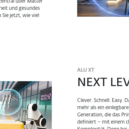
zentral über Matter
rheit und gesundes
ie jetzt, wie viel
ALU XT
NEXT LE
Clever. Schnell. Easy.
mehr als ein einlegbar
Generation, die das Pr
definiert – mit einem 