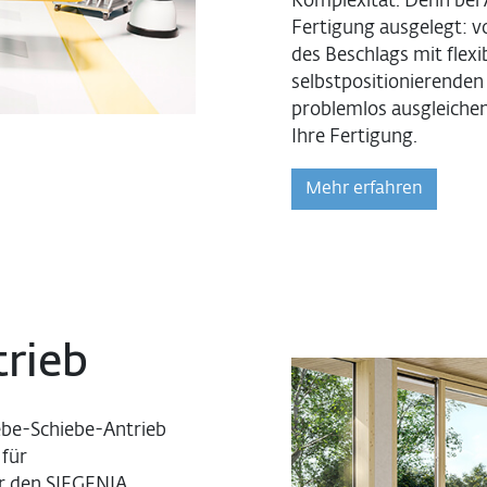
Komplexität. Denn bei A
Fertigung ausgelegt: v
des Beschlags mit flexi
selbstpositionierende
problemlos ausgleichen
Ihre Fertigung.
Mehr erfahren
rieb
ebe-Schiebe-Antrieb
 für
ür den SIEGENIA